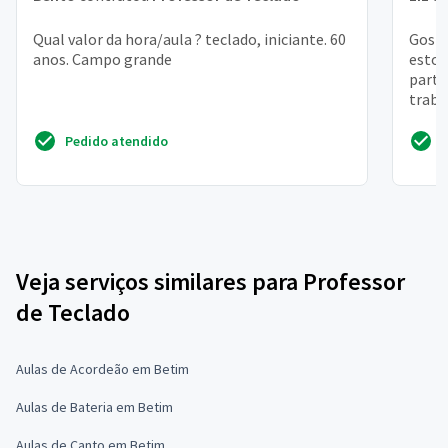
Qual valor da hora/aula ? teclado, iniciante. 60
Gosta
anos. Campo grande
estou
parti
traba
cobra
Pedido atendido
Veja serviços similares para Professor
de Teclado
Aulas de Acordeão em Betim
Aulas de Bateria em Betim
Aulas de Canto em Betim