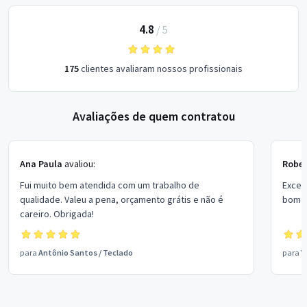
4.8
/
5
175
clientes avaliaram nossos profissionais
Avaliações de quem contratou
Ana Paula
avaliou:
Rober
Fui muito bem atendida com um trabalho de
Excel
qualidade. Valeu a pena, orçamento grátis e não é
bom p
careiro. Obrigada!
para
Antônio Santos
/
Teclado
para
V