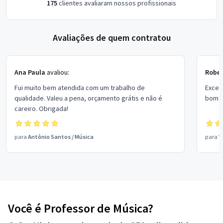
175
clientes avaliaram nossos profissionais
Avaliações de quem contratou
Ana Paula
avaliou:
Rober
Fui muito bem atendida com um trabalho de
Excel
qualidade. Valeu a pena, orçamento grátis e não é
bom p
careiro. Obrigada!
para
Antônio Santos
/
Música
para
V
Você é Professor de Música?