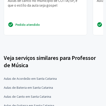
Aulas de canto no municipio de COTIA/SP, e
Aulas
que o estílo da aula seja gospel
Pedido atendido
Veja serviços similares para Professor
de Música
Aulas de Acordeão em Santa Catarina
Aulas de Bateria em Santa Catarina
Aulas de Canto em Santa Catarina
Aulas de Guitarra em Santa Catarina