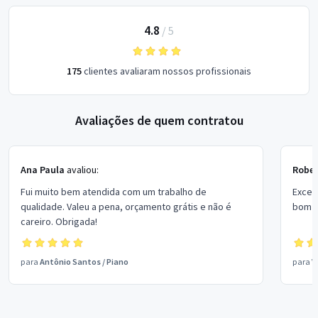
4.8
/
5
175
clientes avaliaram nossos profissionais
Avaliações de quem contratou
Ana Paula
avaliou:
Rober
Fui muito bem atendida com um trabalho de
Excel
qualidade. Valeu a pena, orçamento grátis e não é
bom p
careiro. Obrigada!
para
Antônio Santos
/
Piano
para
V