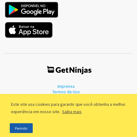
Imprensa
Termos de Uso
Política de Privacidade
Este site usa cookies para garantir que você obtenha a melhor
experiência em nosso site.
Saiba mais
©2011 - 2026, GetNinjas LTDA. CNPJ 55.744.877/0001-89 - Rua Dr.
Permitir
Fernandes Coelho, 85 - 3º andar - São Paulo/SP - Brasil