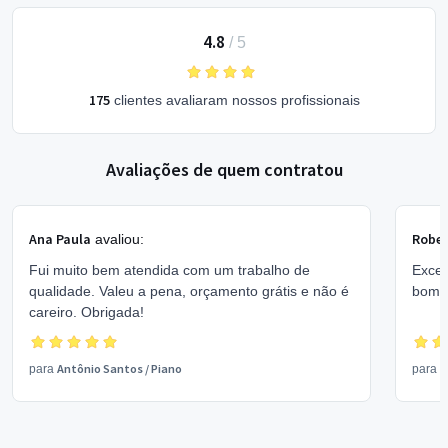
4.8
/
5
175
clientes avaliaram nossos profissionais
Avaliações de quem contratou
Ana Paula
Rober
avaliou:
Fui muito bem atendida com um trabalho de
Excel
qualidade. Valeu a pena, orçamento grátis e não é
bom 
careiro. Obrigada!
Antônio Santos
/
Piano
V
para
para