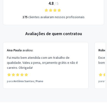
4.8
/
5
175
clientes avaliaram nossos profissionais
Avaliações de quem contratou
Ana Paula
avaliou:
Rober
Fui muito bem atendida com um trabalho de
Excel
qualidade. Valeu a pena, orçamento grátis e não é
bom p
careiro. Obrigada!
para
Antônio Santos
/
Piano
para
V