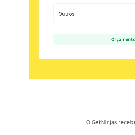
Outros
Orçamento
O GetNinjas receb