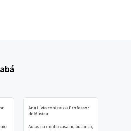
iabá
or
Ana Lívia
contratou
Professor
de Música
quio
Aulas na minha casa no butantã,