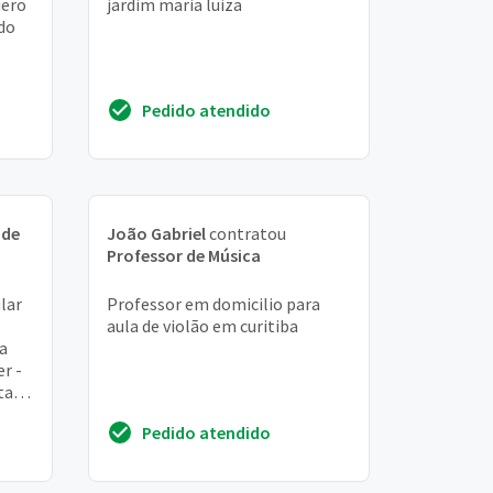
uero
jardim maria luiza
do
Pedido atendido
 de
João Gabriel
contratou
Professor de Música
lar
Professor em domicilio para
aula de violão em curitiba
a
er -
ntara
...
Pedido atendido