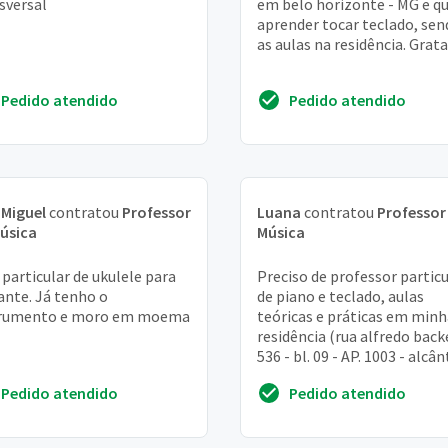
sversal
em belo horizonte - MG e q
aprender tocar teclado, sen
as aulas na residência. Grata
Pedido atendido
Pedido atendido
 Miguel
contratou
Professor
Luana
contratou
Professor
úsica
Música
 particular de ukulele para
Preciso de professor particu
iante. Já tenho o
de piano e teclado, aulas
trumento e moro em moema
teóricas e práticas em minh
residência (rua alfredo back
536 - bl. 09 - AP. 1003 - alcâ
são gonçalo - RJ. - eliseu - te
Pedido atendido
Pedido atendido