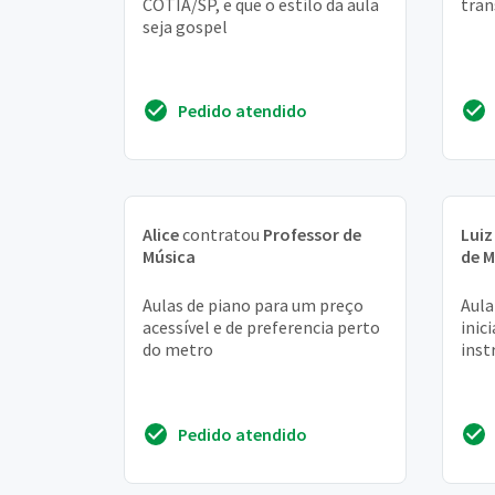
COTIA/SP, e que o estílo da aula
tran
seja gospel
Pedido atendido
Alice
contratou
Professor de
Luiz
Música
de M
Aulas de piano para um preço
Aula
acessível e de preferencia perto
inic
do metro
ins
Pedido atendido