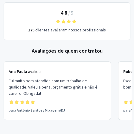
4.8
/
5
175
clientes avaliaram nossos profissionais
Avaliações de quem contratou
Ana Paula
avaliou:
Rober
Fui muito bem atendida com um trabalho de
Excel
qualidade. Valeu a pena, orçamento grátis e não é
bom p
careiro. Obrigada!
para
Antônio Santos
/
Mixagem/DJ
para
V