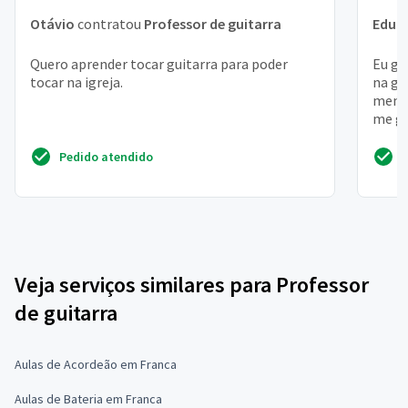
Otávio
contratou
Professor de guitarra
Edua
Quero aprender tocar guitarra para poder
Eu go
tocar na igreja.
na gu
menor
me gu
, com
Pedido atendido
Veja serviços similares para Professor
de guitarra
Aulas de Acordeão em Franca
Aulas de Bateria em Franca