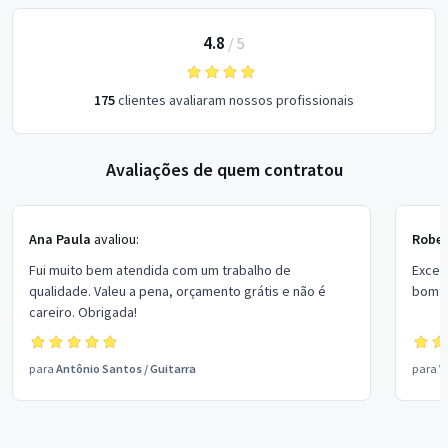
4.8
/
5
175
clientes avaliaram nossos profissionais
Avaliações de quem contratou
Ana Paula
avaliou:
Rober
Fui muito bem atendida com um trabalho de
Excel
qualidade. Valeu a pena, orçamento grátis e não é
bom p
careiro. Obrigada!
para
Antônio Santos
/
Guitarra
para
V