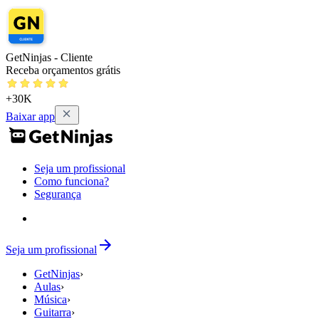
GetNinjas - Cliente
Receba orçamentos grátis
+30K
Baixar app
Seja um profissional
Como funciona?
Segurança
Seja um profissional
GetNinjas
›
Aulas
›
Música
›
Guitarra
›