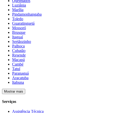
Queimados
Luziânia
Marília
Pindamonhangaba
Toledo
Guaratinguetá
Mossoró
Brusque
Itaguaí
Sertãozinho
Palhoça
Cubatão
Resende
Macapá
Cambé
Tatuí
Paranaguá
Araçatuba
Itabuna
Mostrar mais
Serviços
Assistência Técnica