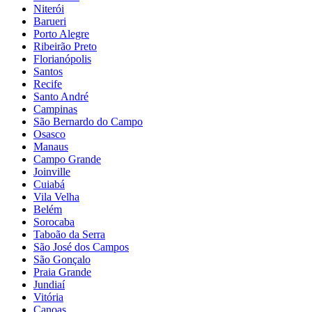
Niterói
Barueri
Porto Alegre
Ribeirão Preto
Florianópolis
Santos
Recife
Santo André
Campinas
São Bernardo do Campo
Osasco
Manaus
Campo Grande
Joinville
Cuiabá
Vila Velha
Belém
Sorocaba
Taboão da Serra
São José dos Campos
São Gonçalo
Praia Grande
Jundiaí
Vitória
Canoas