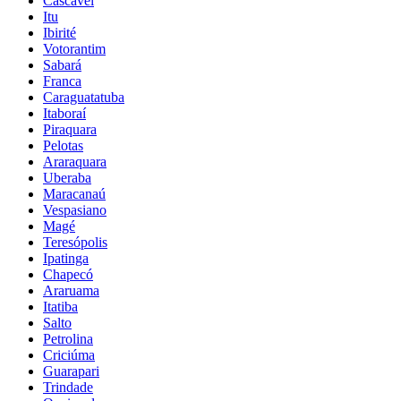
Cascavel
Itu
Ibirité
Votorantim
Sabará
Franca
Caraguatatuba
Itaboraí
Piraquara
Pelotas
Araraquara
Uberaba
Maracanaú
Vespasiano
Magé
Teresópolis
Ipatinga
Chapecó
Araruama
Itatiba
Salto
Petrolina
Criciúma
Guarapari
Trindade