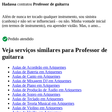
Hadassa
contratou
Professor de guitarra
Além de nunca ter tocado qualquer instrumento, sou sinistra
(canhota) e não sei se influenciará - ou não. Minha vontade inicial
(em termos de instrumento), era aprender violão. Mas, o amo...
Pedido atendido
Veja serviços similares para Professor de
guitarra
Aulas de Acordeão em Ariquemes
Aulas de Bateria em Ariquemes
Aulas de Canto em Ariquemes
Aulas de Mixagem DJ em Ariquemes
Aulas de Piano em Ariquemes
Aulas de Produção de Áudio em Ariquemes
Aulas de Sopro em Ariquemes
Aulas de Teclado em Ariquemes
Aulas de Teoria Musical em Ariquemes
Aulas de Violino em Ariquemes