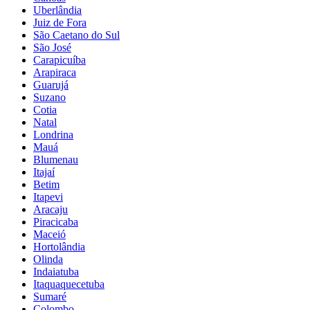
Uberlândia
Juiz de Fora
São Caetano do Sul
São José
Carapicuíba
Arapiraca
Guarujá
Suzano
Cotia
Natal
Londrina
Mauá
Blumenau
Itajaí
Betim
Itapevi
Aracaju
Piracicaba
Maceió
Hortolândia
Olinda
Indaiatuba
Itaquaquecetuba
Sumaré
Colombo