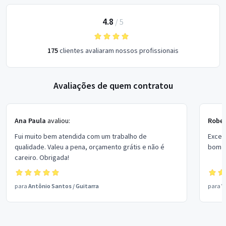
4.8
/
5
175
clientes avaliaram nossos profissionais
Avaliações de quem contratou
Ana Paula
avaliou:
Rober
Fui muito bem atendida com um trabalho de
Excel
qualidade. Valeu a pena, orçamento grátis e não é
bom p
careiro. Obrigada!
para
Antônio Santos
/
Guitarra
para
V