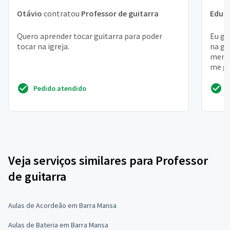
Otávio
contratou
Professor de guitarra
Edua
Quero aprender tocar guitarra para poder
Eu go
tocar na igreja.
na gu
menor
me gu
, com
Pedido atendido
Veja serviços similares para Professor
de guitarra
Aulas de Acordeão em Barra Mansa
Aulas de Bateria em Barra Mansa