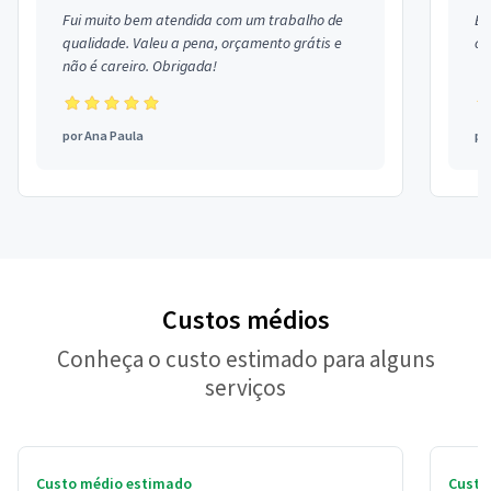
Fui muito bem atendida com um trabalho de
Ex
qualidade. Valeu a pena, orçamento grátis e
co
não é careiro. Obrigada!
por
Ana Paula
po
Custos médios
Conheça o custo estimado para alguns
serviços
Custo médio estimado
Custo