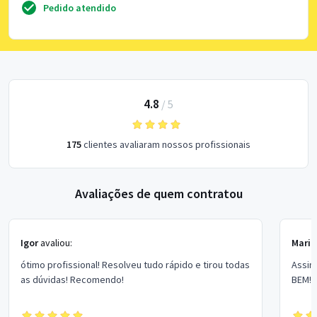
Pedido atendido
4.8
/
5
175
clientes avaliaram nossos profissionais
Avaliações de quem contratou
Igor
avaliou:
Maria
ótimo profissional! Resolveu tudo rápido e tirou todas
Assin
as dúvidas! Recomendo!
BEM!