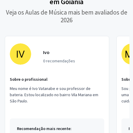
em Goiânia
Veja os Aulas de Música mais bem avaliados de
2026
Ivo
0 recomendações
Sobre o profissional
Sobre 
Meu nome é Ivo Vatanabe e sou professor de
Sou pro
bateria. Estou localizado no bairro Vila Mariana em
uma ge
São Paulo.
cuida
Recomendação mais recente:
Re