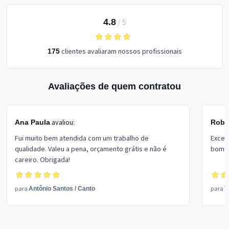
4.8
/
5
clientes avaliaram nossos profissionais
175
Avaliações de quem contratou
avaliou:
Ana Paula
Rober
Fui muito bem atendida com um trabalho de
Excel
qualidade. Valeu a pena, orçamento grátis e não é
bom p
careiro. Obrigada!
para
para
Antônio Santos
/
Canto
V