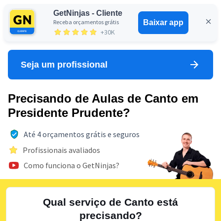
GetNinjas - Cliente
Receba orçamentos grátis
Baixar app
Entrar
+30K
Seja um profissional
Precisando de Aulas de Canto em
Presidente Prudente?
Até 4 orçamentos grátis e seguros
Profissionais avaliados
Como funciona o GetNinjas?
Qual serviço de Canto está
precisando?