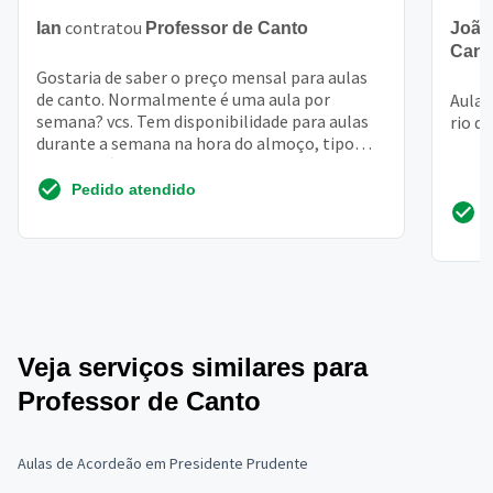
contratou
Ian
Professor de Canto
João
Cant
Gostaria de saber o preço mensal para aulas
de canto. Normalmente é uma aula por
Aula 
semana? vcs. Tem disponibilidade para aulas
rio de
durante a semana na hora do almoço, tipo
13:00? e sábado de ma...
Pedido atendido
Veja serviços similares para
Professor de Canto
Aulas de Acordeão em Presidente Prudente