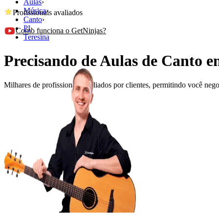
Aulas
›
Música
›
Profissionais avaliados
Canto
›
PI
›
Como funciona o GetNinjas?
Teresina
Precisando de Aulas de Canto e
Milhares de profissionais avaliados por clientes, permitindo você ne