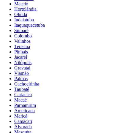
Maceió
Hortolândia
Olinda
Indaiatuba
Itaquaquecetuba
Sumaré
Colombo
Valinhos
Teresina
Pinhais
Jacareí
Nilópolis
Gravataí
Viamão
Palmas
Cachoeirinha
Taubaté
Cariacica
Macaé
Parnamirim
Americana
Maricá
Camaçari
Alvorada
Mesquita