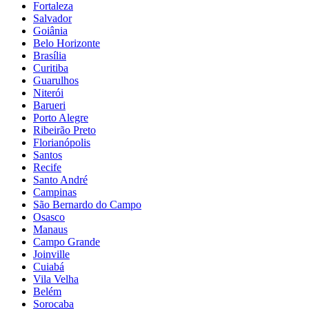
Fortaleza
Salvador
Goiânia
Belo Horizonte
Brasília
Curitiba
Guarulhos
Niterói
Barueri
Porto Alegre
Ribeirão Preto
Florianópolis
Santos
Recife
Santo André
Campinas
São Bernardo do Campo
Osasco
Manaus
Campo Grande
Joinville
Cuiabá
Vila Velha
Belém
Sorocaba