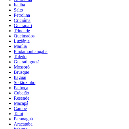
Itatiba
Salto
Petrolina
Criciúma
Guarapari
Trindade
Queimados
Luziânia
Marília
Pindamonhangaba
Toledo
Guaratinguetá
Mossoró
Brusque
Itaguaí
Sertãozinho
Palhoça
Cubatão
Resende
Macapá
Cambé
Tatuí
Paranaguá
Araçatuba