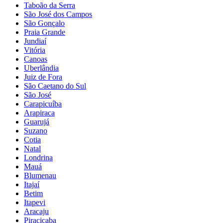
Taboão da Serra
São José dos Campos
São Gonçalo
Praia Grande
Jundiaí
Vitória
Canoas
Uberlândia
Juiz de Fora
São Caetano do Sul
São José
Carapicuíba
Arapiraca
Guarujá
Suzano
Cotia
Natal
Londrina
Mauá
Blumenau
Itajaí
Betim
Itapevi
Aracaju
Piracicaba