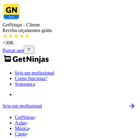
GetNinjas - Cliente
Receba orçamentos grátis
+30K
Baixar app
Seja um profissional
Como funciona?
Segurança
Seja um profissional
GetNinjas
›
Aulas
›
Música
›
Canto
›