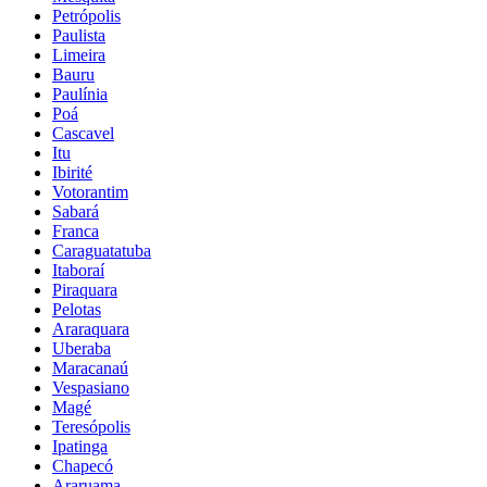
Petrópolis
Paulista
Limeira
Bauru
Paulínia
Poá
Cascavel
Itu
Ibirité
Votorantim
Sabará
Franca
Caraguatatuba
Itaboraí
Piraquara
Pelotas
Araraquara
Uberaba
Maracanaú
Vespasiano
Magé
Teresópolis
Ipatinga
Chapecó
Araruama