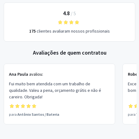
4.8
/
5
175
clientes avaliaram nossos profissionais
Avaliações de quem contratou
Ana Paula
avaliou:
Rober
Fui muito bem atendida com um trabalho de
Excel
qualidade. Valeu a pena, orçamento grátis e não é
bom p
careiro. Obrigada!
para
Antônio Santos
/
Bateria
para
V