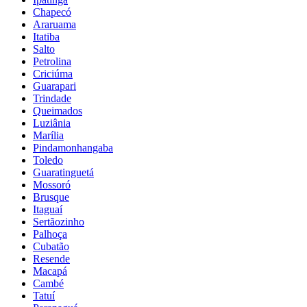
Chapecó
Araruama
Itatiba
Salto
Petrolina
Criciúma
Guarapari
Trindade
Queimados
Luziânia
Marília
Pindamonhangaba
Toledo
Guaratinguetá
Mossoró
Brusque
Itaguaí
Sertãozinho
Palhoça
Cubatão
Resende
Macapá
Cambé
Tatuí