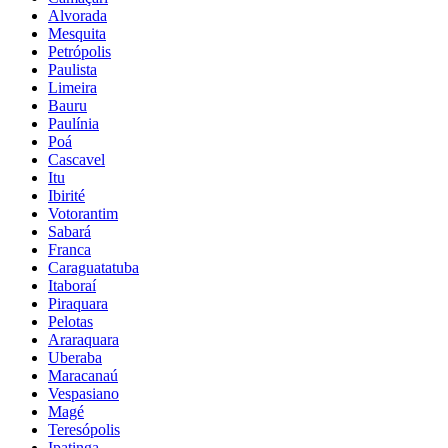
Alvorada
Mesquita
Petrópolis
Paulista
Limeira
Bauru
Paulínia
Poá
Cascavel
Itu
Ibirité
Votorantim
Sabará
Franca
Caraguatatuba
Itaboraí
Piraquara
Pelotas
Araraquara
Uberaba
Maracanaú
Vespasiano
Magé
Teresópolis
Ipatinga