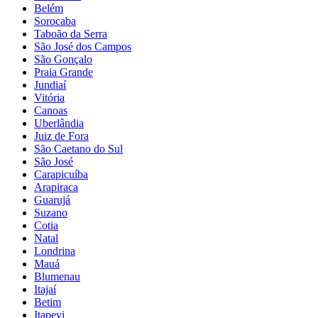
Belém
Sorocaba
Taboão da Serra
São José dos Campos
São Gonçalo
Praia Grande
Jundiaí
Vitória
Canoas
Uberlândia
Juiz de Fora
São Caetano do Sul
São José
Carapicuíba
Arapiraca
Guarujá
Suzano
Cotia
Natal
Londrina
Mauá
Blumenau
Itajaí
Betim
Itapevi