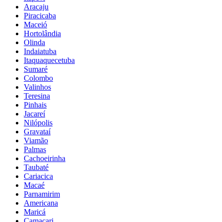
Aracaju
Piracicaba
Maceió
Hortolândia
Olinda
Indaiatuba
Itaquaquecetuba
Sumaré
Colombo
Valinhos
Teresina
Pinhais
Jacareí
Nilópolis
Gravataí
Viamão
Palmas
Cachoeirinha
Taubaté
Cariacica
Macaé
Parnamirim
Americana
Maricá
Camaçari