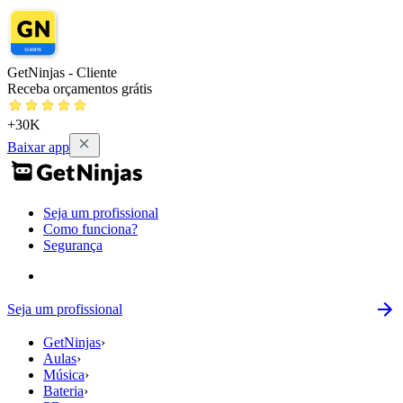
GetNinjas - Cliente
Receba orçamentos grátis
+30K
Baixar app
Seja um profissional
Como funciona?
Segurança
Seja um profissional
GetNinjas
›
Aulas
›
Música
›
Bateria
›