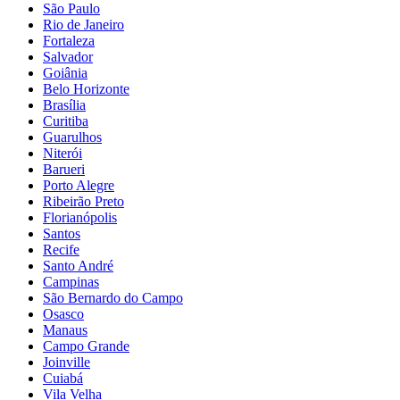
São Paulo
Rio de Janeiro
Fortaleza
Salvador
Goiânia
Belo Horizonte
Brasília
Curitiba
Guarulhos
Niterói
Barueri
Porto Alegre
Ribeirão Preto
Florianópolis
Santos
Recife
Santo André
Campinas
São Bernardo do Campo
Osasco
Manaus
Campo Grande
Joinville
Cuiabá
Vila Velha