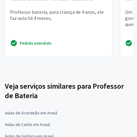
Professor bateria, para criança de 4 anos, ele
Um lu
faz aula há 4 meses,
gover
quero
Pedido atendido
Veja serviços similares para Professor
de Bateria
Aulas de Acordeão em Araxá
Aulas de Canto em Araxá
Aulas de Guitarra em Araxá