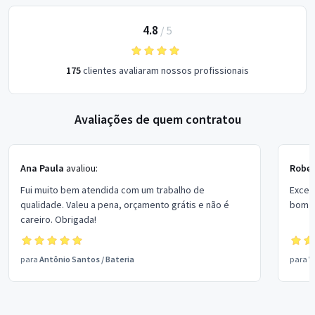
4.8
/
5
175
clientes avaliaram nossos profissionais
Avaliações de quem contratou
Ana Paula
avaliou:
Rober
Fui muito bem atendida com um trabalho de
Excel
qualidade. Valeu a pena, orçamento grátis e não é
bom p
careiro. Obrigada!
para
Antônio Santos
/
Bateria
para
V