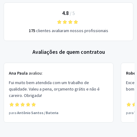
4.8
/
5
175
clientes avaliaram nossos profissionais
Avaliações de quem contratou
Ana Paula
avaliou:
Rober
Fui muito bem atendida com um trabalho de
Excel
qualidade. Valeu a pena, orçamento grátis e não é
bom p
careiro. Obrigada!
para
Antônio Santos
/
Bateria
para
V