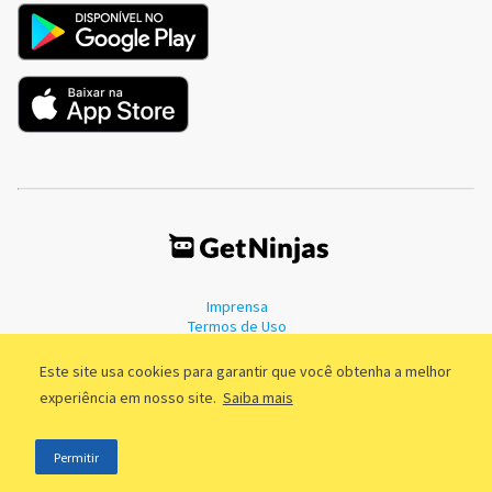
Imprensa
Termos de Uso
Política de Privacidade
Este site usa cookies para garantir que você obtenha a melhor
experiência em nosso site.
Saiba mais
©2011 - 2026, GetNinjas LTDA. CNPJ 55.744.877/0001-89 - Rua Dr.
Permitir
Fernandes Coelho, 85 - 3º andar - São Paulo/SP - Brasil