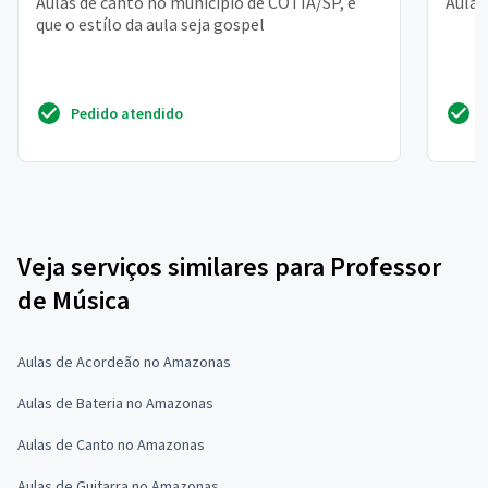
Aulas de canto no municipio de COTIA/SP, e
Aulas
que o estílo da aula seja gospel
Pedido atendido
Veja serviços similares para Professor
de Música
Aulas de Acordeão no Amazonas
Aulas de Bateria no Amazonas
Aulas de Canto no Amazonas
Aulas de Guitarra no Amazonas