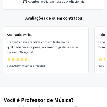
175
clientes avaliaram nossos profissionais
Avaliações de quem contratou
Ana Paula
avaliou:
Rober
Fui muito bem atendida com um trabalho de
Excel
qualidade. Valeu a pena, orçamento grátis e não é
bom p
careiro. Obrigada!
para
Antônio Santos
/
Música
para
V
Você é Professor de Música?