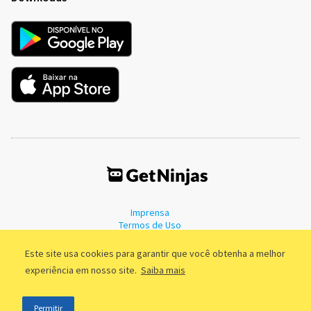
Imprensa
Termos de Uso
Política de Privacidade
Este site usa cookies para garantir que você obtenha a melhor
experiência em nosso site.
Saiba mais
©2011 - 2026, GetNinjas LTDA. CNPJ 55.744.877/0001-89 - Rua Dr.
Permitir
Fernandes Coelho, 85 - 3º andar - São Paulo/SP - Brasil