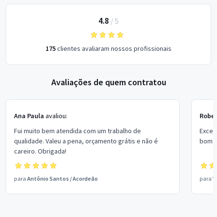
4.8
/
5
175
clientes avaliaram nossos profissionais
Avaliações de quem contratou
Ana Paula
avaliou:
Rober
Fui muito bem atendida com um trabalho de
Excel
qualidade. Valeu a pena, orçamento grátis e não é
bom p
careiro. Obrigada!
para
Antônio Santos
/
Acordeão
para
V