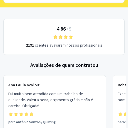
4.86
/
5
2191
clientes avaliaram nossos profissionais
Avaliações de quem contratou
Ana Paula
avaliou:
Rober
Fui muito bem atendida com um trabalho de
Excel
qualidade. Valeu a pena, orçamento grátis e não é
bom p
careiro. Obrigada!
para
Antônio Santos
/
Quilting
para
V