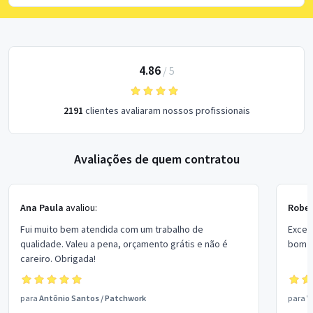
4.86
/
5
2191
clientes avaliaram nossos profissionais
Avaliações de quem contratou
Ana Paula
avaliou:
Rober
Fui muito bem atendida com um trabalho de
Excel
qualidade. Valeu a pena, orçamento grátis e não é
bom p
careiro. Obrigada!
para
Antônio Santos
/
Patchwork
para
V