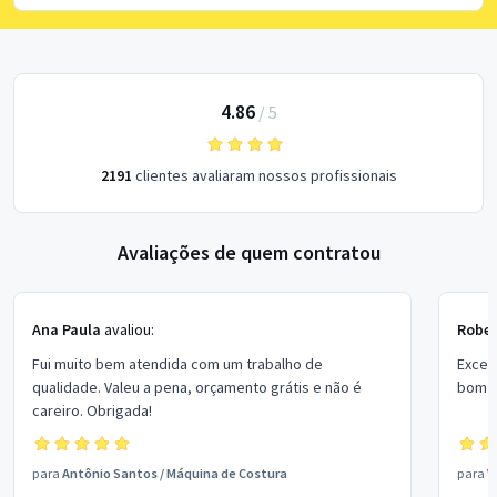
4.86
/
5
2191
clientes avaliaram nossos profissionais
Avaliações de quem contratou
Ana Paula
avaliou:
Rober
Fui muito bem atendida com um trabalho de
Excel
qualidade. Valeu a pena, orçamento grátis e não é
bom p
careiro. Obrigada!
para
Antônio Santos
/
Máquina de Costura
para
V