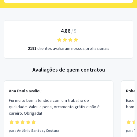
4.86
/
5
2191
clientes avaliaram nossos profissionais
Avaliações de quem contratou
Ana Paula
avaliou:
Rober
Fui muito bem atendida com um trabalho de
Excel
qualidade. Valeu a pena, orçamento grátis e não é
bom p
careiro. Obrigada!
para
Antônio Santos
/
Costura
para
V