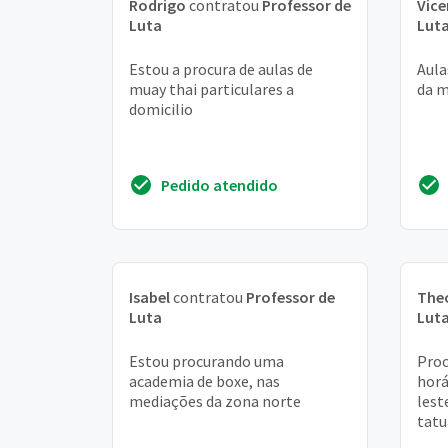
Rodrigo
contratou
Professor de
Vice
Luta
Lut
Estou a procura de aulas de
Aula
muay thai particulares a
da 
domicilio
Pedido atendido
Isabel
contratou
Professor de
The
Luta
Lut
Estou procurando uma
Proc
academia de boxe, nas
horá
mediações da zona norte
lest
tatu