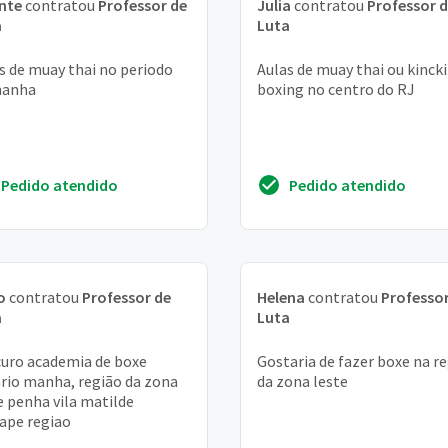
nte
contratou
Professor de
Julia
contratou
Professor 
a
Luta
s de muay thai no periodo
Aulas de muay thai ou kinck
manha
boxing no centro do RJ
Pedido atendido
Pedido atendido
o
contratou
Professor de
Helena
contratou
Professor
a
Luta
uro academia de boxe
Gostaria de fazer boxe na r
rio manha, região da zona
da zona leste
e penha vila matilde
ape regiao