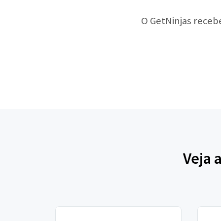
O GetNinjas receb
Veja 