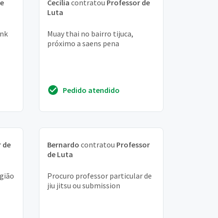
de
Cecília
contratou
Professor de
Luta
ink
Muay thai no bairro tijuca,
próximo a saens pena
Pedido atendido
 de
Bernardo
contratou
Professor
de Luta
egião
Procuro professor particular de
jiu jitsu ou submission