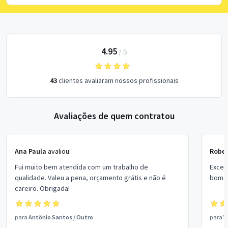
4.95
/
5
43
clientes avaliaram nossos profissionais
Avaliações de quem contratou
Ana Paula
avaliou:
Rober
Fui muito bem atendida com um trabalho de
Excel
qualidade. Valeu a pena, orçamento grátis e não é
bom p
careiro. Obrigada!
para
Antônio Santos
/
Outro
para
V