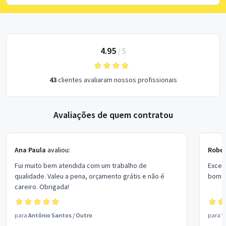
4.95
/
5
43
clientes avaliaram nossos profissionais
Avaliações de quem contratou
Ana Paula
avaliou:
Rober
Fui muito bem atendida com um trabalho de
Excel
qualidade. Valeu a pena, orçamento grátis e não é
bom p
careiro. Obrigada!
para
Antônio Santos
/
Outro
para
V