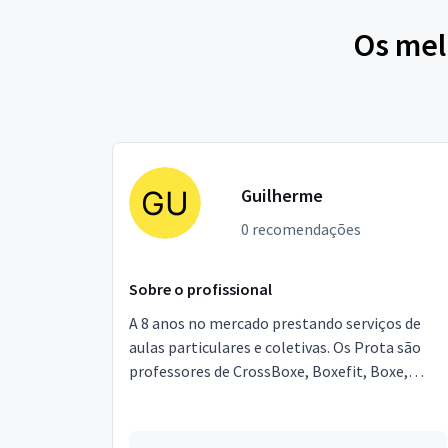
Os mel
Guilherme
0 recomendações
Sobre o profissional
A 8 anos no mercado prestando serviços de
aulas particulares e coletivas. Os Prota são
professores de CrossBoxe, Boxefit, Boxe,
MuayThai, JiuJitsu, MMA. Experiência como
lutador e treinad...