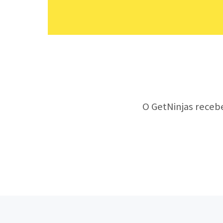
O GetNinjas receb