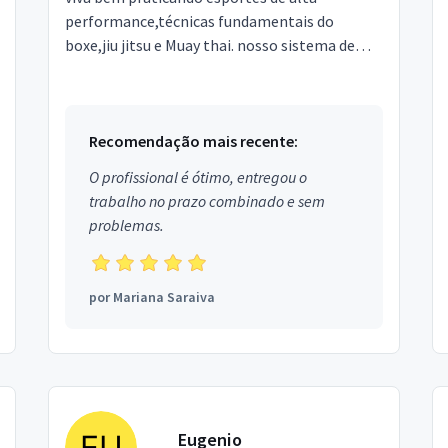
performance,técnicas fundamentais do
boxe,jiu jitsu e Muay thai. nosso sistema de
ensinamento te fara evoluir 50% a mais doque
em treinos tradicionais...
Recomendação mais recente:
O profissional é ótimo, entregou o
trabalho no prazo combinado e sem
problemas.
por
Mariana Saraiva
Eugenio