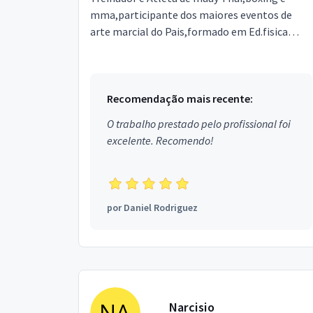
mma,participante dos maiores eventos de
arte marcial do Pais,formado em Ed.fisica
bacharel,com mais de 20 anos no ramo de
lutas e atividades físic...
Recomendação mais recente:
O trabalho prestado pelo profissional foi
excelente. Recomendo!
por
Daniel Rodriguez
Narcisio