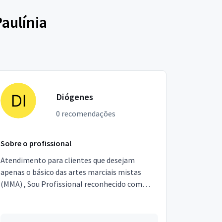
aulínia
Diógenes
0 recomendações
Sobre o profissional
Atendimento para clientes que desejam
apenas o básico das artes marciais mistas
(MMA) , Sou Profissional reconhecido com
experiência no ramo e Trabalho conforme a
realidade do cliente jun...