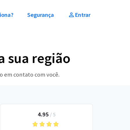
iona?
Segurança
Entrar
a sua região
ão em contato com você.
4.95
/
5