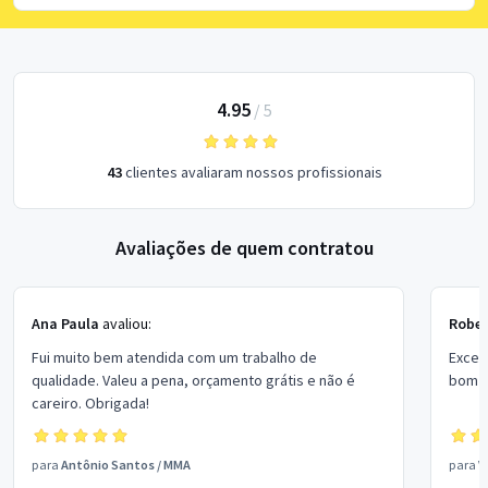
4.95
/
5
43
clientes avaliaram nossos profissionais
Avaliações de quem contratou
Ana Paula
avaliou:
Rober
Fui muito bem atendida com um trabalho de
Excel
qualidade. Valeu a pena, orçamento grátis e não é
bom p
careiro. Obrigada!
para
Antônio Santos
/
MMA
para
V