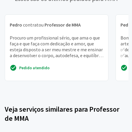
Pedro
contratou
Professor de MMA
Pedr
Procuro um profissional sério, que ama o que
Bom d
faça e que faça com dedicação e amor, que
artes
esteja disposto a ser meu mestre e me ensinar
✅dese
a desenvolver o corpo, autodefesa, e equilíbrio
✅aut
mental
disci
Pedido atendido
Veja serviços similares para Professor
de MMA