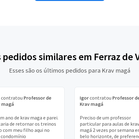
s pedidos similares em Ferraz de 
Esses são os últimos pedidos para Krav magá
contratou
Professor de
Igor
contratou
Professor d
v magá
Krav magá
um ano de krav maga e parei.
Preciso de um professor
aria de retornar os treinos
particular para aulas de kra
o com meu filho aqui no
magá 2 vezes por semana 
 condomínio
belo horizonte, de preferen