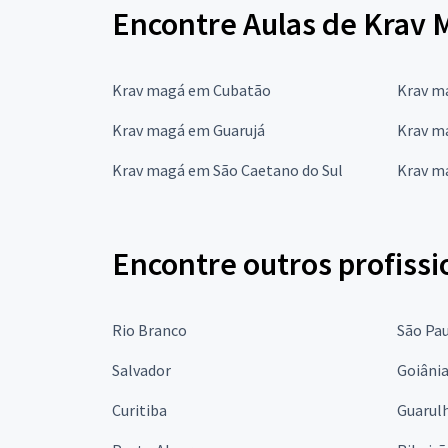
Encontre Aulas de Krav 
Krav magá em Cubatão
Krav m
Krav magá em Guarujá
Krav m
Krav magá em São Caetano do Sul
Krav m
Encontre outros profissi
Rio Branco
São Pa
Salvador
Goiâni
Curitiba
Guarul