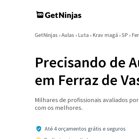
GetNinjas
Aulas
Luta
Krav magá
SP
Fer
›
›
›
›
›
Precisando de A
em Ferraz de Va
Milhares de profissionais avaliados po
com os melhores.
Até 4 orçamentos grátis e seguros