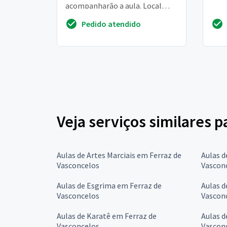
acompanharão a aula. Local
residência em mãe dos homens,
Pedido atendido
perto do centro
Veja serviços similares 
Aulas de Artes Marciais em Ferraz de
Aulas d
Vasconcelos
Vascon
Aulas de Esgrima em Ferraz de
Aulas d
Vasconcelos
Vascon
Aulas de Karatê em Ferraz de
Aulas d
Vasconcelos
Vascon