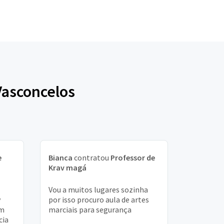
Vasconcelos
e
Bianca
contratou
Professor de
Krav magá
Vou a muitos lugares sozinha
v
por isso procuro aula de artes
em
marciais para segurança
cia