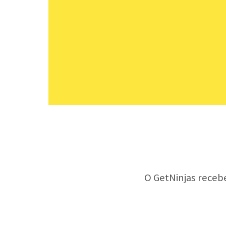
O GetNinjas receb