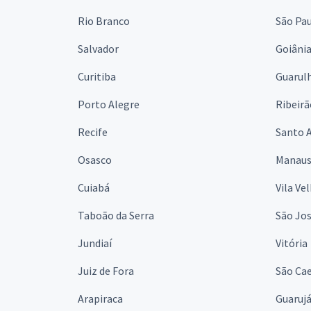
Rio Branco
São Pa
Salvador
Goiâni
Curitiba
Guarul
Porto Alegre
Ribeirã
Recife
Santo 
Osasco
Manau
Cuiabá
Vila Ve
Taboão da Serra
São Jo
Jundiaí
Vitória
Juiz de Fora
São Cae
Arapiraca
Guaruj