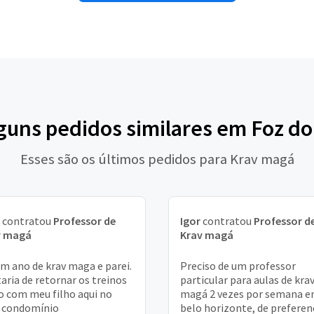
lguns pedidos similares em Foz do
Esses são os últimos pedidos para Krav magá
contratou
Professor de
Igor
contratou
Professor d
v magá
Krav magá
um ano de krav maga e parei.
Preciso de um professor
aria de retornar os treinos
particular para aulas de kra
o com meu filho aqui no
magá 2 vezes por semana 
 condomínio
belo horizonte, de preferen