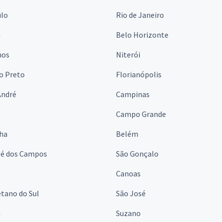
ulo
Rio de Janeiro
a
Belo Horizonte
hos
Niterói
o Preto
Florianópolis
André
Campinas
s
Campo Grande
lha
Belém
sé dos Campos
São Gonçalo
Canoas
tano do Sul
São José
á
Suzano