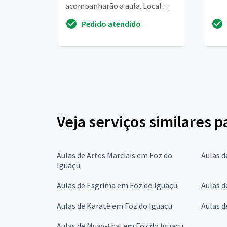
acompanharão a aula. Local
residência em mãe dos homens,
Pedido atendido
perto do centro
Veja serviços similares 
Aulas de Artes Marciais em Foz do
Aulas d
Iguaçu
Aulas de Esgrima em Foz do Iguaçu
Aulas d
Aulas de Karatê em Foz do Iguaçu
Aulas d
Aulas de Muay-thai em Foz do Iguaçu