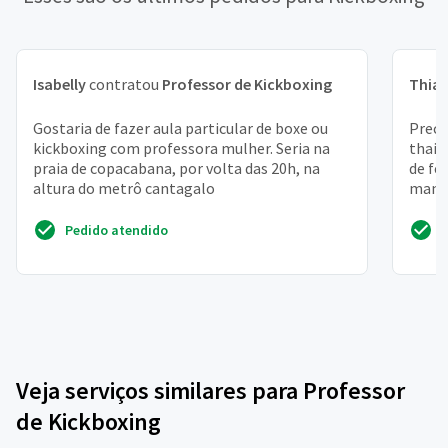
Isabelly
contratou
Professor de Kickboxing
Thia
Gostaria de fazer aula particular de boxe ou
Preci
kickboxing com professora mulher. Seria na
thai 
praia de copacabana, por volta das 20h, na
de fé
altura do metrô cantagalo
mante
profes
Pedido atendido
Veja serviços similares para Professor
de Kickboxing