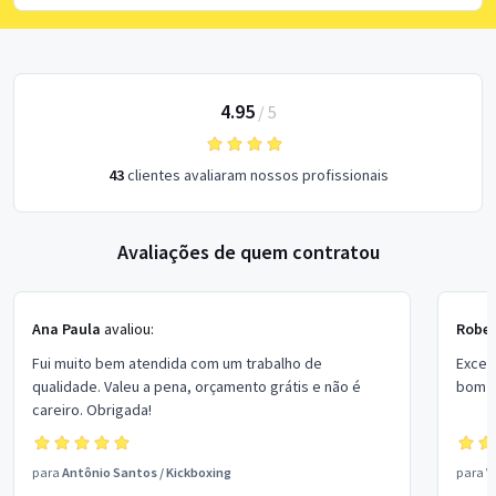
4.95
/
5
43
clientes avaliaram nossos profissionais
Avaliações de quem contratou
Ana Paula
avaliou:
Rober
Fui muito bem atendida com um trabalho de
Excel
qualidade. Valeu a pena, orçamento grátis e não é
bom p
careiro. Obrigada!
para
Antônio Santos
/
Kickboxing
para
V