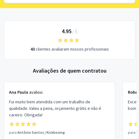
4.95
/
5
43
clientes avaliaram nossos profissionais
Avaliações de quem contratou
Ana Paula
avaliou:
Rober
Fui muito bem atendida com um trabalho de
Excel
qualidade. Valeu a pena, orçamento grátis e não é
bom p
careiro. Obrigada!
para
Antônio Santos
/
Kickboxing
para
V