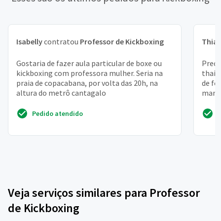
Isabelly
contratou
Professor de Kickboxing
Thia
Gostaria de fazer aula particular de boxe ou
Preci
kickboxing com professora mulher. Seria na
thai 
praia de copacabana, por volta das 20h, na
de fé
altura do metrô cantagalo
mante
profes
Pedido atendido
Veja serviços similares para Professor
de Kickboxing