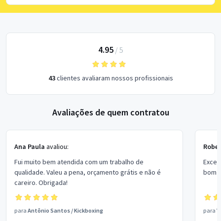
4.95
/
5
43
clientes avaliaram nossos profissionais
Avaliações de quem contratou
Ana Paula
avaliou:
Rober
Fui muito bem atendida com um trabalho de
Excel
qualidade. Valeu a pena, orçamento grátis e não é
bom p
careiro. Obrigada!
para
Antônio Santos
/
Kickboxing
para
V