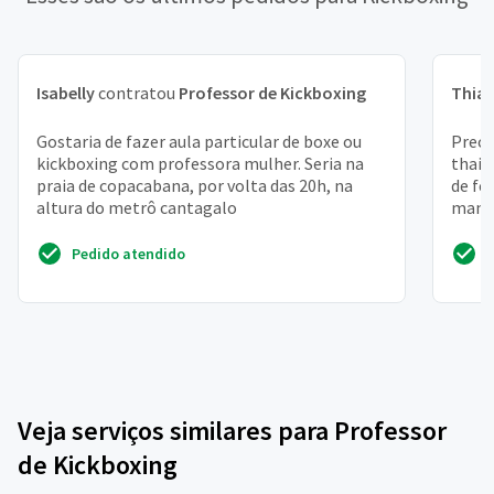
Isabelly
contratou
Professor de Kickboxing
Thia
Gostaria de fazer aula particular de boxe ou
Preci
kickboxing com professora mulher. Seria na
thai 
praia de copacabana, por volta das 20h, na
de fé
altura do metrô cantagalo
mante
profes
Pedido atendido
Veja serviços similares para Professor
de Kickboxing