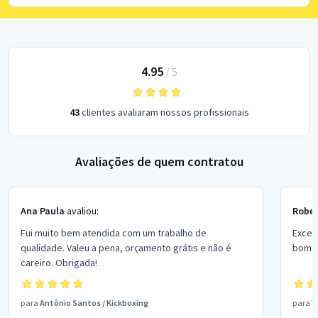
4.95
/
5
43
clientes avaliaram nossos profissionais
Avaliações de quem contratou
Ana Paula
avaliou:
Rober
Fui muito bem atendida com um trabalho de
Excel
qualidade. Valeu a pena, orçamento grátis e não é
bom p
careiro. Obrigada!
para
Antônio Santos
/
Kickboxing
para
V