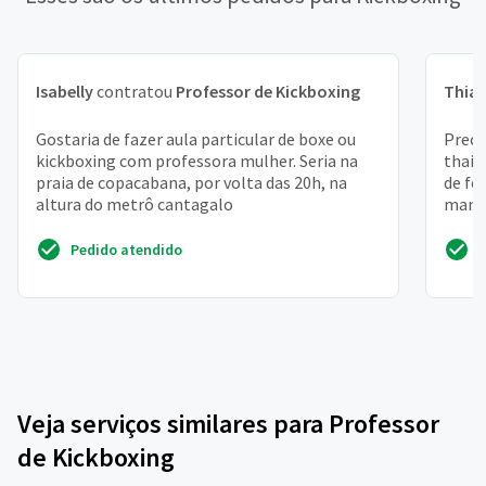
Isabelly
contratou
Professor de Kickboxing
Thia
Gostaria de fazer aula particular de boxe ou
Preci
kickboxing com professora mulher. Seria na
thai 
praia de copacabana, por volta das 20h, na
de fé
altura do metrô cantagalo
mante
profes
Pedido atendido
Veja serviços similares para Professor
de Kickboxing