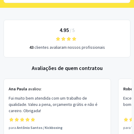
4.95
/
5
43
clientes avaliaram nossos profissionais
Avaliações de quem contratou
Ana Paula
avaliou:
Rober
Fui muito bem atendida com um trabalho de
Excel
qualidade. Valeu a pena, orçamento grátis e não é
bom p
careiro. Obrigada!
para
Antônio Santos
/
Kickboxing
para
V