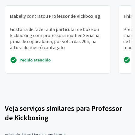
Isabelly
contratou
Professor de Kickboxing
Thia
Gostaria de fazer aula particular de boxe ou
Preci
kickboxing com professora mulher. Seria na
thai 
praia de copacabana, por volta das 20h, na
de fé
altura do metrô cantagalo
mante
profes
Pedido atendido
Veja serviços similares para Professor
de Kickboxing
Aulas de Artes Marciais em Vitória