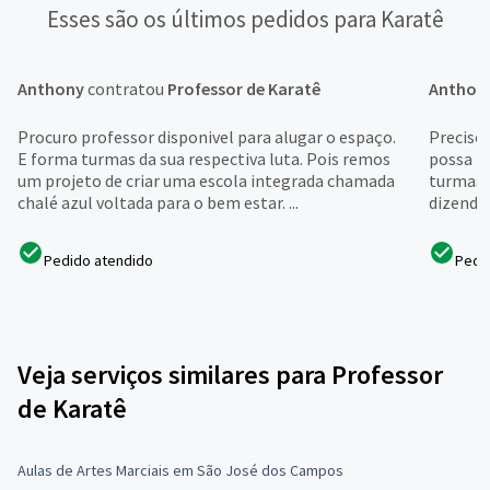
Esses são os últimos pedidos para Karatê
Anthony
contratou
Professor de Karatê
Anthon
Procuro professor disponivel para alugar o espaço.
Preciso 
E forma turmas da sua respectiva luta. Pois remos
possa f
um projeto de criar uma escola integrada chamada
turmas v
chalé azul voltada para o bem estar. ...
dizendo 
Pedido atendido
Pedi
Veja serviços similares para Professor
de Karatê
Aulas de Artes Marciais em São José dos Campos