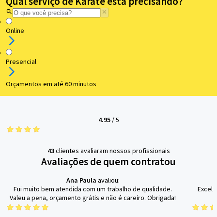
Qual serviço de Karatê está precisando?
Online
Presencial
Orçamentos em até 60 minutos
4.95
/
5
43
clientes avaliaram nossos profissionais
Avaliações de quem contratou
Ana Paula
avaliou:
Fui muito bem atendida com um trabalho de qualidade.
Excele
Valeu a pena, orçamento grátis e não é careiro. Obrigada!