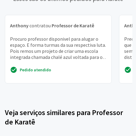
Anthony
contratou
Professor de Karatê
Anth
Procuro professor disponivel para alugar o
Preci
espaço. E forma turmas da sua respectiva luta.
que p
Pois remos um projeto de criar uma escola
seman
integrada chamada chalé azul voltada para o
disti
bem estar. ...
mensa
Pedido atendido
Veja serviços similares para Professor
de Karatê