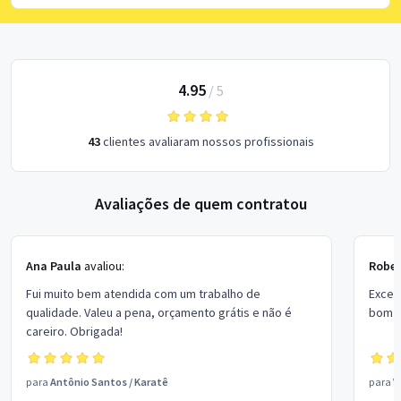
4.95
/
5
43
clientes avaliaram nossos profissionais
Avaliações de quem contratou
Ana Paula
avaliou:
Rober
Fui muito bem atendida com um trabalho de
Excel
qualidade. Valeu a pena, orçamento grátis e não é
bom p
careiro. Obrigada!
para
Antônio Santos
/
Karatê
para
V