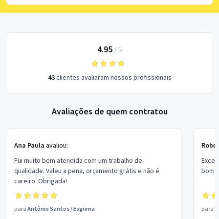
4.95
/
5
43
clientes avaliaram nossos profissionais
Avaliações de quem contratou
Ana Paula
avaliou:
Rober
Fui muito bem atendida com um trabalho de
Excel
qualidade. Valeu a pena, orçamento grátis e não é
bom p
careiro. Obrigada!
para
Antônio Santos
/
Esgrima
para
V