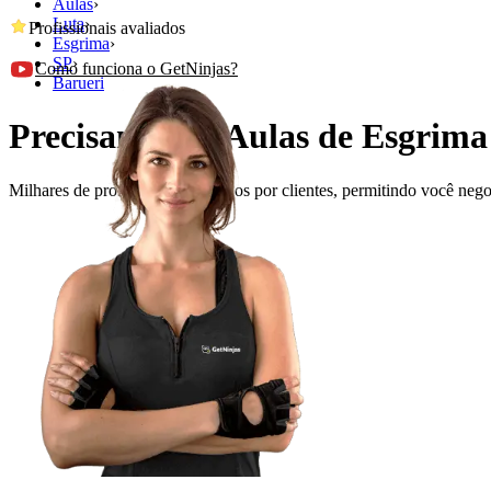
Aulas
›
Luta
›
Profissionais avaliados
Esgrima
›
SP
›
Como funciona o GetNinjas?
Barueri
Precisando de Aulas de Esgrima
Milhares de profissionais avaliados por clientes, permitindo você ne