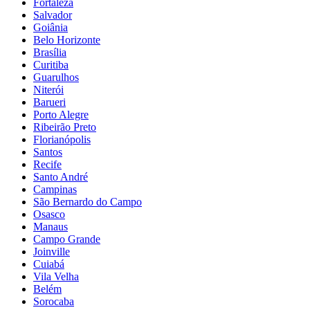
Fortaleza
Salvador
Goiânia
Belo Horizonte
Brasília
Curitiba
Guarulhos
Niterói
Barueri
Porto Alegre
Ribeirão Preto
Florianópolis
Santos
Recife
Santo André
Campinas
São Bernardo do Campo
Osasco
Manaus
Campo Grande
Joinville
Cuiabá
Vila Velha
Belém
Sorocaba