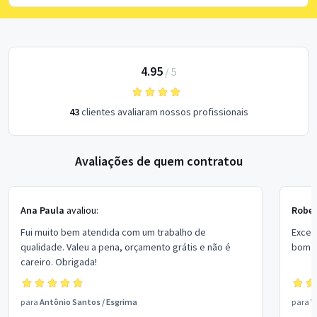
4.95
/
5
43
clientes avaliaram nossos profissionais
Avaliações de quem contratou
Ana Paula
avaliou:
Rober
Fui muito bem atendida com um trabalho de
Excel
qualidade. Valeu a pena, orçamento grátis e não é
bom p
careiro. Obrigada!
para
Antônio Santos
/
Esgrima
para
V