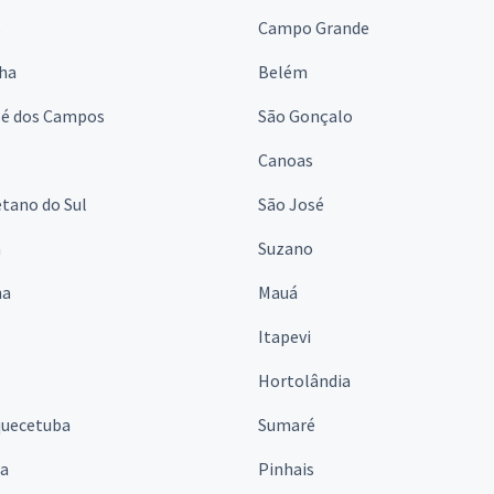
s
Campo Grande
lha
Belém
sé dos Campos
São Gonçalo
Canoas
tano do Sul
São José
á
Suzano
na
Mauá
Itapevi
Hortolândia
quecetuba
Sumaré
na
Pinhais