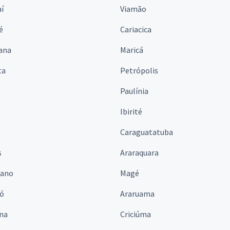
í
Viamão
é
Cariacica
ana
Maricá
ta
Petrópolis
Paulínia
Ibirité
Caraguatatuba
s
Araraquara
iano
Magé
ó
Araruama
ina
Criciúma