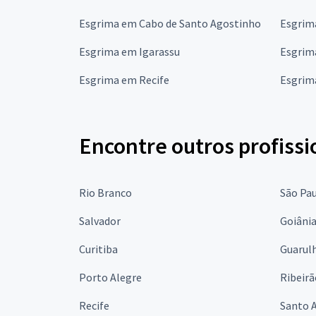
Esgrima em Cabo de Santo Agostinho
Esgrim
Esgrima em Igarassu
Esgrim
Esgrima em Recife
Esgrim
Encontre outros profissi
Rio Branco
São Pa
Salvador
Goiâni
Curitiba
Guarul
Porto Alegre
Ribeirã
Recife
Santo 