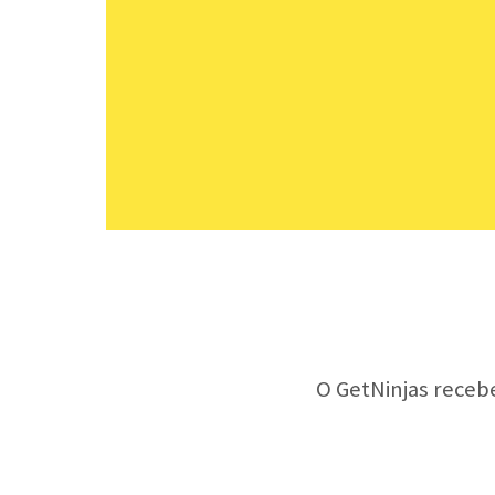
O GetNinjas receb