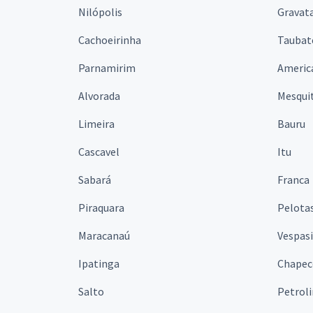
Nilópolis
Gravata
Cachoeirinha
Taubat
Parnamirim
Americ
Alvorada
Mesqui
Limeira
Bauru
Cascavel
Itu
Sabará
Franca
Piraquara
Pelota
Maracanaú
Vespas
Ipatinga
Chapec
Salto
Petrol