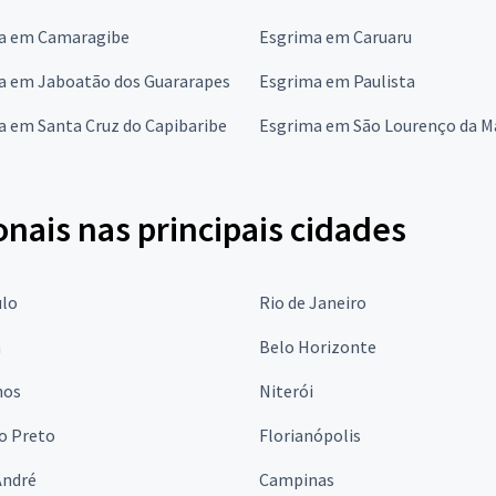
a em Camaragibe
Esgrima em Caruaru
a em Jaboatão dos Guararapes
Esgrima em Paulista
a em Santa Cruz do Capibaribe
Esgrima em São Lourenço da M
onais nas principais cidades
ulo
Rio de Janeiro
a
Belo Horizonte
hos
Niterói
o Preto
Florianópolis
André
Campinas