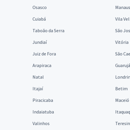
Osasco
Manau
Cuiabá
Vila Ve
Taboão da Serra
São Jo
Jundiaí
Vitória
Juiz de Fora
São Cae
Arapiraca
Guaruj
Natal
Londri
Itajaí
Betim
Piracicaba
Maceió
Indaiatuba
Itaqua
Valinhos
Teresi