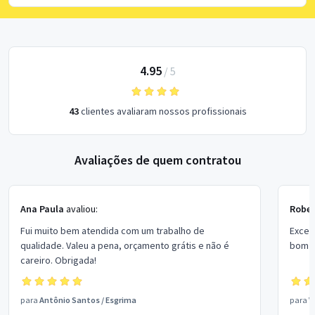
4.95
/
5
43
clientes avaliaram nossos profissionais
Avaliações de quem contratou
Ana Paula
avaliou:
Rober
Fui muito bem atendida com um trabalho de
Excel
qualidade. Valeu a pena, orçamento grátis e não é
bom p
careiro. Obrigada!
para
Antônio Santos
/
Esgrima
para
V