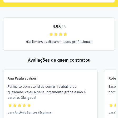
4.95
/
5
43
clientes avaliaram nossos profissionais
Avaliações de quem contratou
Ana Paula
avaliou:
Rober
Fui muito bem atendida com um trabalho de
Excel
qualidade. Valeu a pena, orçamento grátis e não é
bom p
careiro. Obrigada!
para
Antônio Santos
/
Esgrima
para
V