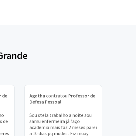
 Grande
r de
Agatha
contratou
Professor de
Defesa Pessoal
no
Sou stela trabalho a noite sou
s de
samu enfermeira já faço
academia mais faz 2 meses parei
heres
a 10 dias pq mudei. . Fiz muay