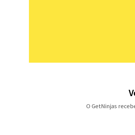
V
O GetNinjas receb