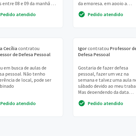
s entre 08 e 09 da manhã 3x
da empresa, em apoio a
ana
campanha de outubro rosa.
Pedido atendido
Pedido atendido
temos nosso espaç...
a Cecília
contratou
Igor
contratou
Professor d
essor de Defesa Pessoal
Defesa Pessoal
u em busca de aulas de
Gostaria de fazer defesa
sa pessoal. Não tenho
pessoal, fazer um vez na
erência de local, pode ser
semana e talvez uma aula n
binado
sábado devido ao meu traba
Mas dependendo da data
consigo fazer de tarde! gost
Pedido atendido
Pedido atendido
de fazer em um salão m...