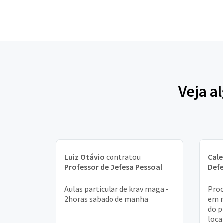
Veja a
Luiz Otávio
contratou
Cal
Professor de Defesa Pessoal
Defe
Aulas particular de krav maga -
Proc
2horas sabado de manha
em m
do p
loca