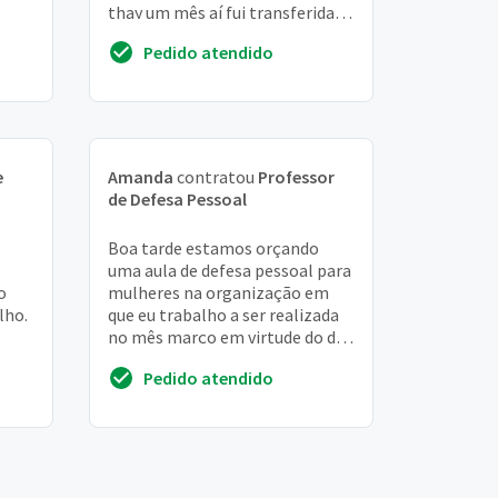
thay um mês aí fui transferida. . .
 Nós
Quero p defesa pessoa tipo meu
Pedido atendido
ex...
e
Amanda
contratou
Professor
de Defesa Pessoal
Boa tarde estamos orçando
uma aula de defesa pessoal para
o
mulheres na organização em
lho.
que eu trabalho a ser realizada
no mês março em virtude do dia
aria
internacional das mulheres.
Pedido atendido
Atualmente ...