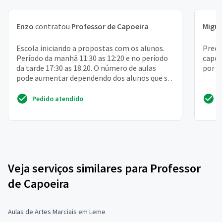
Enzo
contratou
Professor de Capoeira
Migue
Escola iniciando a propostas com os alunos.
Preci
Período da manhã 11:30 as 12:20 e no período
capoe
da tarde 17:30 as 18:20. O número de aulas
por s
pode aumentar dependendo dos alunos que se
interessarem...
Pedido atendido
Veja serviços similares para Professor
de Capoeira
Aulas de Artes Marciais em Leme