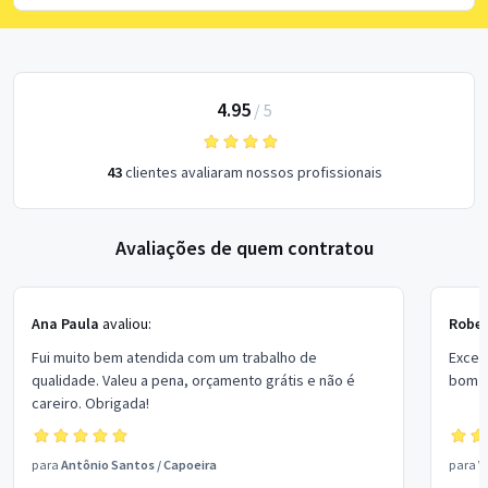
4.95
/
5
43
clientes avaliaram nossos profissionais
Avaliações de quem contratou
Ana Paula
avaliou:
Rober
Fui muito bem atendida com um trabalho de
Excel
qualidade. Valeu a pena, orçamento grátis e não é
bom p
careiro. Obrigada!
para
Antônio Santos
/
Capoeira
para
V