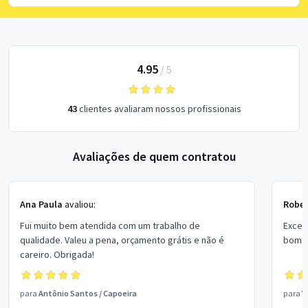
4.95
/
5
43
clientes avaliaram nossos profissionais
Avaliações de quem contratou
Ana Paula
avaliou:
Rober
Fui muito bem atendida com um trabalho de
Excel
qualidade. Valeu a pena, orçamento grátis e não é
bom p
careiro. Obrigada!
para
Antônio Santos
/
Capoeira
para
V