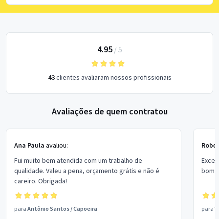
4.95
/
5
43
clientes avaliaram nossos profissionais
Avaliações de quem contratou
Ana Paula
avaliou:
Rober
Fui muito bem atendida com um trabalho de
Excel
qualidade. Valeu a pena, orçamento grátis e não é
bom p
careiro. Obrigada!
para
Antônio Santos
/
Capoeira
para
V