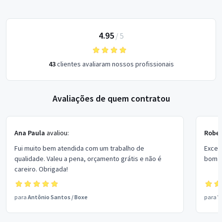
4.95
/
5
43
clientes avaliaram nossos profissionais
Avaliações de quem contratou
Ana Paula
avaliou:
Rober
Fui muito bem atendida com um trabalho de
Excel
qualidade. Valeu a pena, orçamento grátis e não é
bom p
careiro. Obrigada!
para
Antônio Santos
/
Boxe
para
V