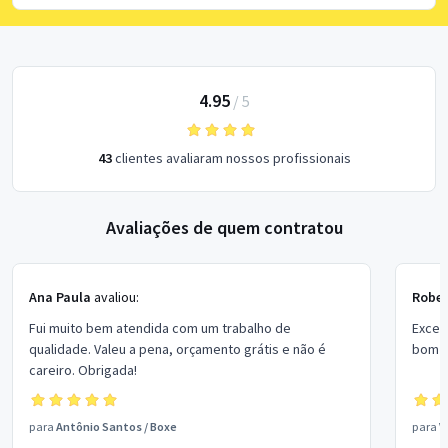
4.95
/
5
43
clientes avaliaram nossos profissionais
Avaliações de quem contratou
Ana Paula
avaliou:
Rober
Fui muito bem atendida com um trabalho de
Excel
qualidade. Valeu a pena, orçamento grátis e não é
bom p
careiro. Obrigada!
para
Antônio Santos
/
Boxe
para
V