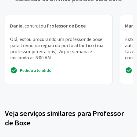
Daniel
contratou
Professor de Boxe
Mari
Olá, estou procurando um professor de boxe
Estou
para treino na região do porto atlantico (rua
aulas
professor pereira reis). 2x por semana e
fazer
iniciando as 6:00 AM
condi
Pedido atendido
Veja serviços similares para Professor
de Boxe